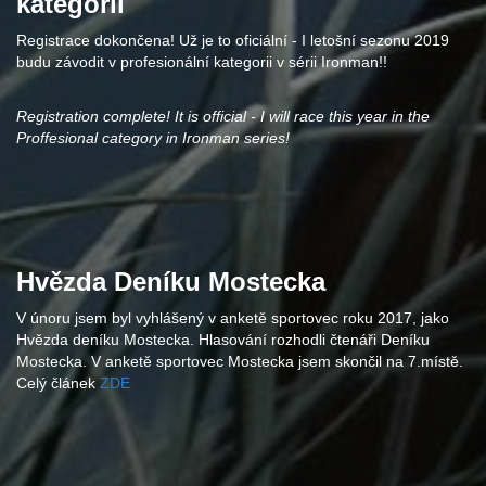
kategorii
Registrace dokončena! Už je to oficiální - I letošní sezonu 2019
budu závodit v profesionální kategorii v sérii Ironman!!
Registration complete! It is official - I will race this year in the
Proffesional category in Ironman series!
Hvězda Deníku Mostecka
V únoru jsem byl vyhlášený v anketě sportovec roku 2017, jako
Hvězda deníku Mostecka. Hlasování rozhodli čtenáři Deníku
Mostecka. V anketě sportovec Mostecka jsem skončil na 7.místě.
Celý článek
ZDE