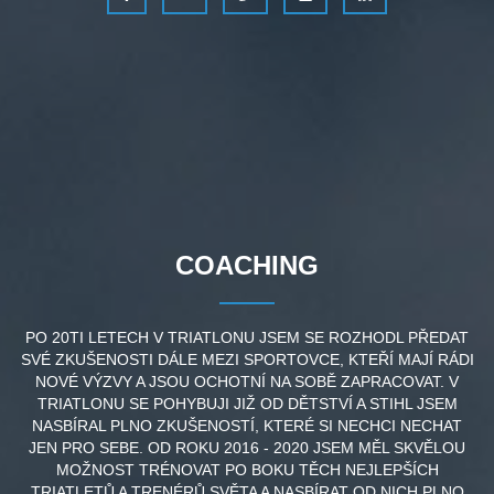
COACHING
PO 20TI LETECH V TRIATLONU JSEM SE ROZHODL PŘEDAT
SVÉ ZKUŠENOSTI DÁLE MEZI SPORTOVCE, KTEŘÍ MAJÍ RÁDI
NOVÉ VÝZVY A JSOU OCHOTNÍ NA SOBĚ ZAPRACOVAT. V
TRIATLONU SE POHYBUJI JIŽ OD DĚTSTVÍ A STIHL JSEM
NASBÍRAL PLNO ZKUŠENOSTÍ, KTERÉ SI NECHCI NECHAT
JEN PRO SEBE. OD ROKU 2016 - 2020 JSEM MĚL SKVĚLOU
MOŽNOST TRÉNOVAT PO BOKU TĚCH NEJLEPŠÍCH
TRIATLETŮ A TRENÉRŮ SVĚTA A NASBÍRAT OD NICH PLNO