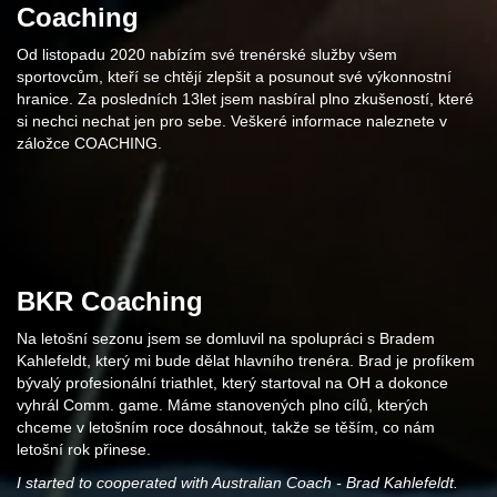
Coaching
Od listopadu 2020 nabízím své trenérské služby všem
sportovcům, kteří se chtějí zlepšit a posunout své výkonnostní
hranice. Za posledních 13let jsem nasbíral plno zkušeností, které
si nechci nechat jen pro sebe. Veškeré informace naleznete v
záložce COACHING.
BKR Coaching
Na letošní sezonu jsem se domluvil na spolupráci s Bradem
Kahlefeldt, který mi bude dělat hlavního trenéra. Brad je profíkem
bývalý profesionální triathlet, který startoval na OH a dokonce
vyhrál Comm. game. Máme stanovených plno cílů, kterých
chceme v letošním roce dosáhnout, takže se těším, co nám
letošní rok přinese.
I started to cooperated with Australian Coach - Brad Kahlefeldt.