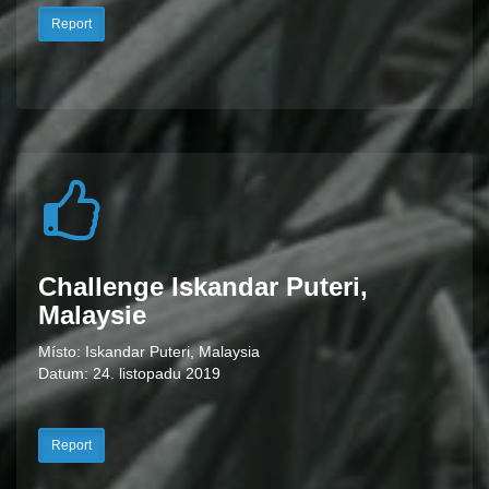
Report
Challenge Iskandar Puteri,
Malaysie
Místo: Iskandar Puteri, Malaysia
Datum: 24. listopadu 2019
Report