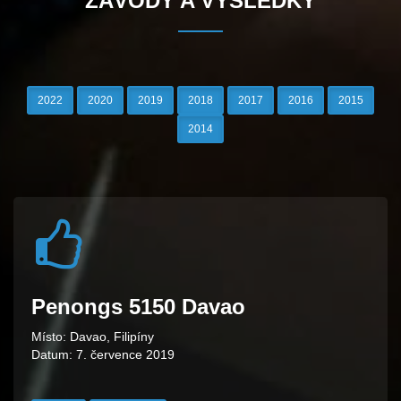
ZÁVODY A VÝSLEDKY
2022
2020
2019
2018
2017
2016
2015
2014
Penongs 5150 Davao
Místo: Davao, Filipíny
Datum: 7. července 2019