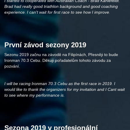
I started to cooperated with Australian Coach - Brad Kahlefeldt.
Brad had really good triathlon background and good coaching
experience. I can't wait for first race to see how I improve.
První závod sezony 2019
Sezonu 2019 začnu na závodě na Filipínách, Přesněji to bude
Ironman 70.3 Cebu. Děkuji pořadatelům tohoto závodu za
pozvání.
I will be racing Ironman 70.3 Cebu as the first race in 2019. I
would like to thank the organizers for my invitation and I Cant wait
to see where my performance is.
Sezona 2019 v profesionální