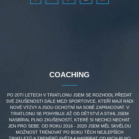
COACHING
PO 20TI LETECH V TRIATLONU JSEM SE ROZHODL PŘEDAT
SVÉ ZKUŠENOSTI DÁLE MEZI SPORTOVCE, KTEŘÍ MAJÍ RÁDI
NOVÉ VÝZVY A JSOU OCHOTNÍ NA SOBĚ ZAPRACOVAT. V
TRIATLONU SE POHYBUJI JIŽ OD DĚTSTVÍ A STIHL JSEM
NASBÍRAL PLNO ZKUŠENOSTÍ, KTERÉ SI NECHCI NECHAT
JEN PRO SEBE. OD ROKU 2016 - 2020 JSEM MĚL SKVĚLOU
MOŽNOST TRÉNOVAT PO BOKU TĚCH NEJLEPŠÍCH
TRIATLETŮ A TRENÉRŮ SVĚTA A NASBÍRAT OD NICH PLNO