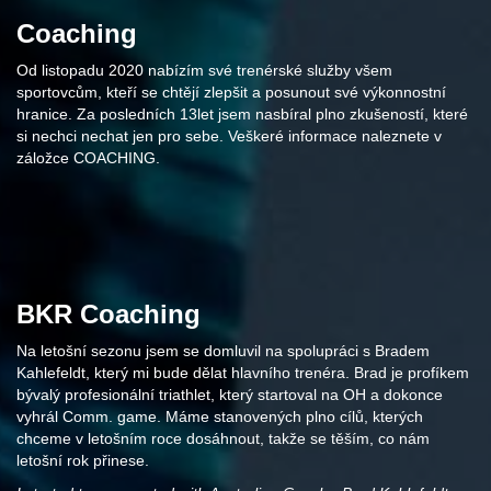
Coaching
Od listopadu 2020 nabízím své trenérské služby všem
sportovcům, kteří se chtějí zlepšit a posunout své výkonnostní
hranice. Za posledních 13let jsem nasbíral plno zkušeností, které
si nechci nechat jen pro sebe. Veškeré informace naleznete v
záložce COACHING.
BKR Coaching
Na letošní sezonu jsem se domluvil na spolupráci s Bradem
Kahlefeldt, který mi bude dělat hlavního trenéra. Brad je profíkem
bývalý profesionální triathlet, který startoval na OH a dokonce
vyhrál Comm. game. Máme stanovených plno cílů, kterých
chceme v letošním roce dosáhnout, takže se těším, co nám
letošní rok přinese.